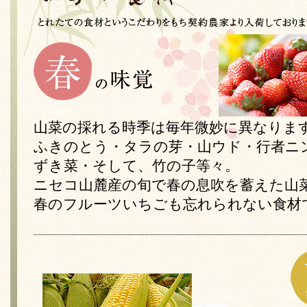
山菜の採れる時季は毎年微妙に異なりま
ふきのとう・タラの芽・山ウド・行者ニ
ずき菜・そして、竹の子等々。
ニセコ山麓産の旬で春の息吹を蓄えた山
春のフルーツいちごも忘れられない食材