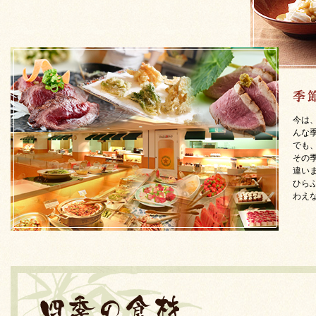
今は
んな
でも
その
違い
ひら
わえ