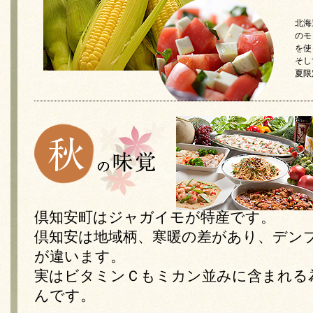
北海
のモ
を使
そし
夏限
倶知安町はジャガイモが特産です。
倶知安は地域柄、寒暖の差があり、デン
が違います。
実はビタミンＣもミカン並みに含まれる
んです。