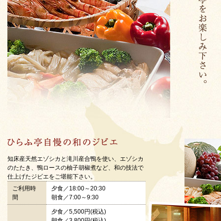
知床産天然エゾシカと滝川産合鴨を使い、エゾシカ
のたたき、鴨ロースの柚子胡椒煮など、和の技法で
仕上げたジビエをご堪能下さい。
ご利用時
夕食／18:00～20:30
間
朝食／7:00～9:30
夕食／5,500円(税込)
朝食／3,800円(税込)